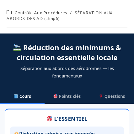
Post
Contrôle Aux Procédures
/
SÉPARATION AUX
category:
ABORDS DES AD (chap6)
Réduction des minimums &
circulation essentielle locale
Séparation aux abords des aérodromes — les
fondamentaux
Cours
Points clés
Questions
L’ESSENTIEL
Réduction admise, pas imposée