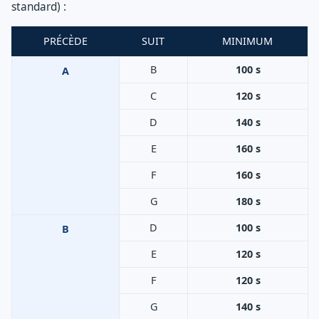
standard) :
PRÉCÈDE
SUIT
MINIMUM
B
100 s
A
C
120 s
D
140 s
E
160 s
F
160 s
G
180 s
D
100 s
B
E
120 s
F
120 s
G
140 s