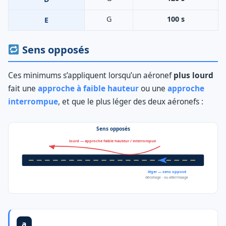
G
100 s
E
Sens opposés
Ces minimums s’appliquent lorsqu’un aéronef
plus lourd
fait une
approche à faible hauteur
ou une
approche
interrompue
, et que le plus léger des deux aéronefs :
Sens opposés
lourd — approche faible hauteur / interrompue
léger — sens opposé
décollage · ou atterrissage
a