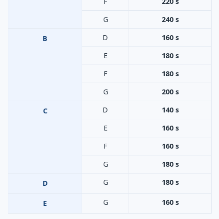
F
220 s
G
240 s
D
160 s
B
E
180 s
F
180 s
G
200 s
D
140 s
C
E
160 s
F
160 s
G
180 s
G
180 s
D
G
160 s
E