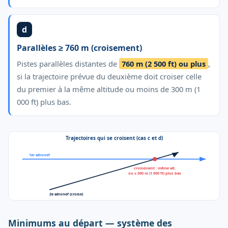
d
Parallèles ≥ 760 m (croisement)
Pistes parallèles distantes de
760 m (2 500 ft) ou plus
,
si la trajectoire prévue du deuxième doit croiser celle
du premier à la même altitude ou moins de 300 m (1
000 ft) plus bas.
Trajectoires qui se croisent (cas c et d)
1er aéronef
croisement : même alt.
ou ≤ 300 m (1 000 ft) plus bas
2e aéronef (croise)
Minimums au départ — système des