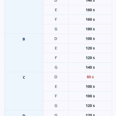
D
140 s
E
160 s
F
160 s
G
180 s
D
100 s
B
E
120 s
F
120 s
G
140 s
D
80 s
C
E
100 s
F
100 s
G
120 s
G
120 s
D