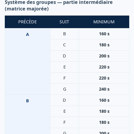
Système des groupes — partie intermédiaire
(matrice majorée)
PRÉCÈDE
SUIT
MINIMUM
B
160 s
A
C
180 s
D
200 s
E
220 s
F
220 s
G
240 s
D
160 s
B
E
180 s
F
180 s
G
200 s