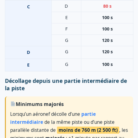
D
80 s
C
E
100 s
F
100 s
G
120 s
G
120 s
D
G
100 s
E
Décollage depuis une partie intermédiaire de
la piste
Minimums majorés
Lorsqu’un aéronef décolle d’une
partie
intermédiaire
de la même piste ou d’une piste
parallèle distante de
moins de 760 m (2 500 ft)
, les