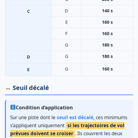
D
140 s
C
E
160 s
F
160 s
G
180 s
G
180 s
D
G
160 s
E
↔️ Seuil décalé
Condition d’application
Sur une piste dont le
seuil est décalé
, ces minimums
s’appliquent uniquement
si les trajectoires de vol
prévues doivent se croiser
. Ils couvrent les deux