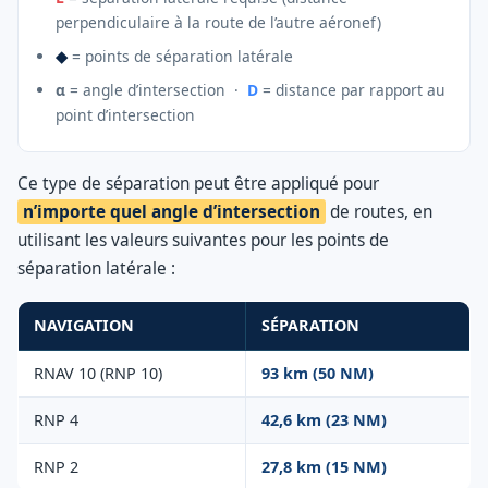
perpendiculaire à la route de l’autre aéronef)
◆
= points de séparation latérale
α
= angle d’intersection ·
D
= distance par rapport au
point d’intersection
Ce type de séparation peut être appliqué pour
n’importe quel angle d’intersection
de routes, en
utilisant les valeurs suivantes pour les points de
séparation latérale :
NAVIGATION
SÉPARATION
RNAV 10 (RNP 10)
93 km (50 NM)
RNP 4
42,6 km (23 NM)
RNP 2
27,8 km (15 NM)