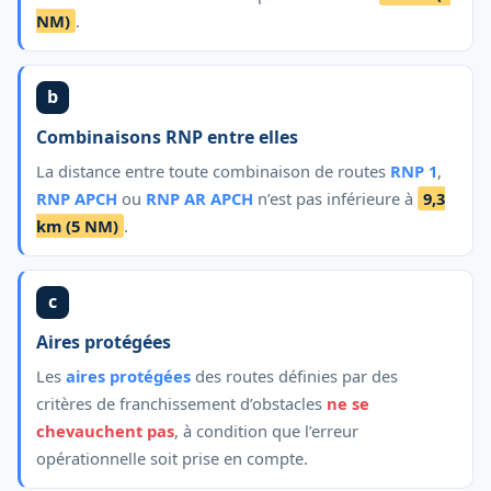
NM)
.
b
Combinaisons RNP entre elles
La distance entre toute combinaison de routes
RNP 1
,
RNP APCH
ou
RNP AR APCH
n’est pas inférieure à
9,3
km (5 NM)
.
c
Aires protégées
Les
aires protégées
des routes définies par des
critères de franchissement d’obstacles
ne se
chevauchent pas
, à condition que l’erreur
opérationnelle soit prise en compte.