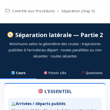
Post
Contrôle Aux Procédures
/
Séparation (chap 5)
category:
Séparation latérale — Partie 2
Minimums selon la géométrie des routes : trajectoires
publiées à l’arrivée/au départ · routes parallèles ou non
sécantes · routes sécantes
Cours
Points clés
Questions
L’ESSENTIEL
Arrivées / départs publiés