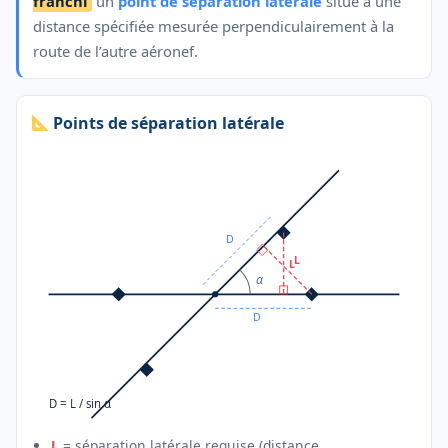
franchi
un
point de séparation latérale
situé à une
distance spécifiée mesurée perpendiculairement à la
route de l’autre aéronef.
Points de séparation latérale
D
L
L
α
D
D = L / sin α
L
= séparation latérale requise (distance