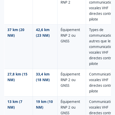
RNP 2
communication
vocales VHF
directes contrôl
pilote
37 km (20
42,6 km
Équipement
Types de
NM)
(23 NM)
RNP 2 ou
communication
GNSS
autres que les
communication
vocales VHF
directes contrôl
pilote
27,8 km (15
33,4 km
Équipement
Communication
NM)
(18 NM)
RNP 2 ou
vocales VHF
GNSS
directes contrôl
pilote
13 km (7
19 km (10
Équipement
Communication
NM)
NM)
RNP 2 ou
vocales VHF
GNSS
directes contrôl