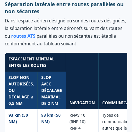
Séparation latérale entre routes parallèles ou
non sécantes
Dans l’espace aérien désigné ou sur des routes désignées,
la séparation latérale entre aéronefs suivant des routes
ou
routes ATS
parallèles ou non sécantes est établie
conformément au tableau suivant :
ESPACEMENT MINIMAL
ENTRE LES ROUTES
SLOP NON
SLOP
AUTORISÉES,
AVEC
OU
DÉCALAGE
DÉCALAGE ≤
MAXIMAL
NAVIGATION
COMMUNICAT
0,5 NM
DE 2 NM
93 km (50
93 km (50
RNAV 10
Types de
NM)
NM)
(RNP 10)
communication
RNP 4
autres que les