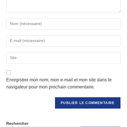
Enter
your
name
Enter
or
your
username
email
to
Saisir
address
comment
l’URL
to
de
comment
votre
Enregistrer mon nom, mon e-mail et mon site dans le
site
(facultatif)
navigateur pour mon prochain commentaire.
Rechercher