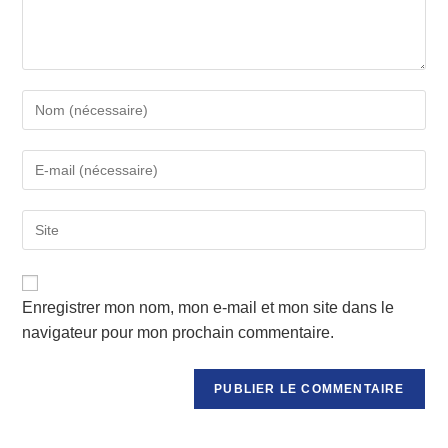
Enter
your
name
Enter
or
your
username
email
to
Saisir
address
comment
l’URL
to
de
comment
votre
Enregistrer mon nom, mon e-mail et mon site dans le
site
(facultatif)
navigateur pour mon prochain commentaire.