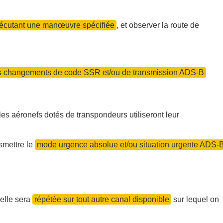
xécutant une manœuvre spécifiée
, et observer la route de
es changements de code SSR et/ou de transmission ADS-B
es aéronefs dotés de transpondeurs utiliseront leur
smettre le
mode urgence absolue et/ou situation urgente ADS-
 elle sera
répétée sur tout autre canal disponible
sur lequel on