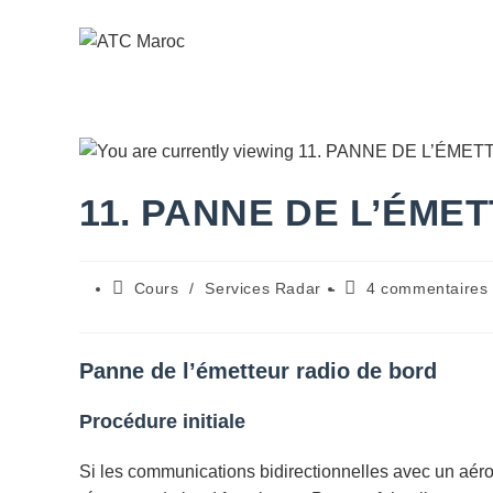
Skip
to
content
11. PANNE DE L’ÉME
Post
Commentaires
Cours
/
Services Radar
4 commentaires
category:
de
la
publication :
Panne de l’émetteur radio de bord
Procédure initiale
Si les communications bidirectionnelles avec un aéron