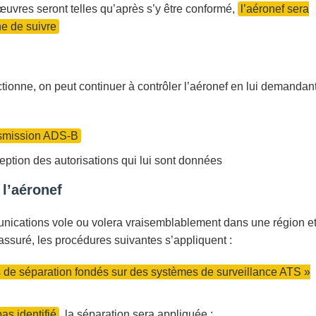
uvres seront telles qu’après s’y être conformé,
l’aéronef sera
gne de suivre
nctionne, on peut continuer à contrôler l’aéronef en lui demandan
smission ADS-B
ption des autorisations qui lui sont données
l’aéronef
nications vole ou volera vraisemblablement dans une région e
assuré, les procédures suivantes s’appliquent :
s de séparation fondés sur des systèmes de surveillance ATS »
pas identifié
, la séparation sera appliquée :