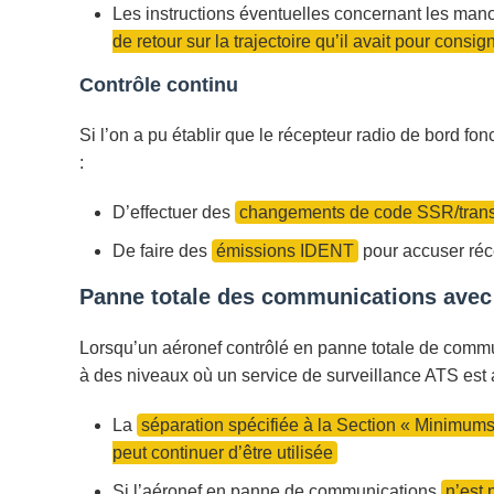
Les instructions éventuelles concernant les manœ
de retour sur la trajectoire qu’il avait pour consi
Contrôle continu
Si l’on a pu établir que le récepteur radio de bord fo
:
D’effectuer des
changements de code SSR/tran
De faire des
émissions IDENT
pour accuser réce
Panne totale des communications avec 
Lorsqu’un aéronef contrôlé en panne totale de commu
à des niveaux où un service de surveillance ATS est 
La
séparation spécifiée à la Section « Minimum
peut continuer d’être utilisée
Si l’aéronef en panne de communications
n’est 