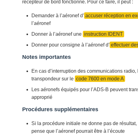
récepteur de bord fonctionne. Pour ce faire, il peut :
Demander à l’aéronef d’
accuser réception en e
l’aéronef
Donner à l’aéronef une
instruction IDENT
Donner pour consigne à l’aéronef d’
effectuer d
Notes importantes
En cas d’interruption des communications radio, l
transpondeur sur le
code 7600 en mode A
Les aéronefs équipés pour l’ADS-B peuvent tran
approprié
Procédures supplémentaires
Si la procédure initiale ne donne pas de résultat,
pense que l’aéronef pourrait être à l’écoute